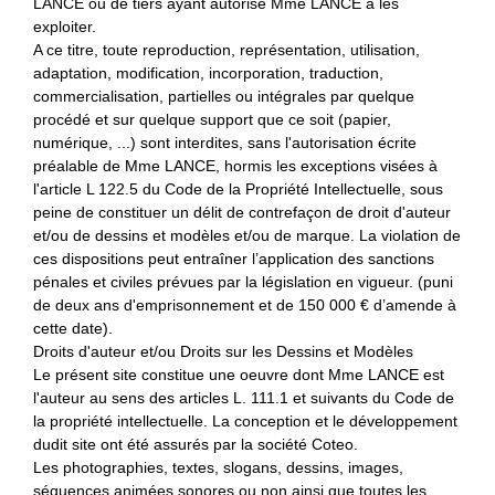
LANCE ou de tiers ayant autorisé Mme LANCE à les
exploiter.
A ce titre, toute reproduction, représentation, utilisation,
adaptation, modification, incorporation, traduction,
commercialisation, partielles ou intégrales par quelque
procédé et sur quelque support que ce soit (papier,
numérique, ...) sont interdites, sans l'autorisation écrite
préalable de Mme LANCE, hormis les exceptions visées à
l'article L 122.5 du Code de la Propriété Intellectuelle, sous
peine de constituer un délit de contrefaçon de droit d'auteur
et/ou de dessins et modèles et/ou de marque. La violation de
ces dispositions peut entraîner l’application des sanctions
pénales et civiles prévues par la législation en vigueur. (puni
de deux ans d'emprisonnement et de 150 000 € d’amende à
cette date).
Droits d'auteur et/ou Droits sur les Dessins et Modèles
Le présent site constitue une oeuvre dont Mme LANCE est
l'auteur au sens des articles L. 111.1 et suivants du Code de
la propriété intellectuelle. La conception et le développement
dudit site ont été assurés par la société Coteo.
Les photographies, textes, slogans, dessins, images,
séquences animées sonores ou non ainsi que toutes les